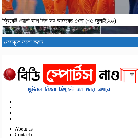
ক্রিকেট ওয়ার্ল্ড কাপ লিগ সহ আজকের খেলা (৩১ জুলাই,২৬)
ফেসবুকে ফলো করুন
About us
Contact us
পর্তুগাল-ক্রোয়েশিয়া বিশ্বকাপ ফুটবল ম্যাচসহ আজকের খেলা (২