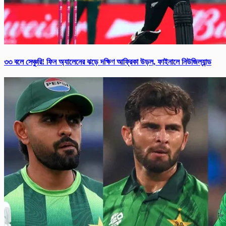
৩৩ বলে সেঞ্চুরি! ফিন অ্যালেনের ঝড়ে দক্ষিণ আফ্রিকা উড়ল, ফাইনালে নিউজিল্যান্ড