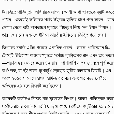
টস জিতে পাকিস্তান অধিনায়ক সালমান আলী আগা ভারতকে ব্যাট করত
পাঠান। শুরুতেই অভিষেক শর্মার উইকেট হারিয়ে চাপে পড়ে ভারত। তবে
সেখান থেকে পাল্টা আক্রমণে ম্যাচের নিয়ন্ত্রণ নিয়ে নেন ইশান কিশান।
তার ৭৭ রানের ঝলমলে ইনিংস ভারতীয় ইনিংসের ভিত্তি গড়ে দেয়।
কিশানের ব্যাটে এদিন গড়েছে একাধিক রেকর্ড। ভারত–পাকিস্তান টি-
টোয়েন্টি ইতিহাসে পাওয়ারপ্লেতে সর্বোচ্চ ব্যক্তিগত রান এখন তার দখলে
—প্রথম ছয় ওভারে করেন ৪২ রান। পাশাপাশি মাত্র ২৭ বলে পূর্ণ করে
অর্ধশতক, যা দুই দলের মুখোমুখি লড়াইয়ে তৃতীয় দ্রুততম ফিফটি। এর
আগে ২০১২ সালে মোহাম্মদ হাফিজ ২৩ বলে এবং গত বছর দুবাইয়ে
অভিষেক ২৪ বলে ফিফটি করেছিলেন।
আরেকটি অর্জনেও নিজের নাম তুলেছেন কিশান। ভারত–পাকিস্তান ম্যাচ
সর্বোচ্চ রানের তালিকায় তিনি ছাড়িয়ে গেছেন গৌতম গম্ভীরের ৭৫ রানের
ইনিংসকে। তবে শীর্ষে এখনো বিরাট কোহলি—২০২২ সালে মেলবোর্নে