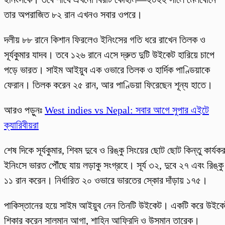
তার অপরাজিত ৮২ রান এখনও সবার ওপরে।
দলীয় ৮৮ রানে কিশান ফিরলেও ইনিংসের গতি ধরে রাখেন তিলক ও
সূর্যকুমার যাদব। তবে ১২৬ রানে এসে দ্রুত দুটি উইকেট হারিয়ে চাপে
পড়ে ভারত। সাইম আইয়ুব এক ওভারে তিলক ও হার্দিক পাণ্ডিয়াকে
ফেরান। তিলক করেন ২৫ রান, আর পাণ্ডিয়া ফিরেছেন শূন্য হাতে।
আরও পড়ুনঃ
West indies vs Nepal: সবার আগে সুপার এইটে
ক্যারিবীয়রা
শেষ দিকে সূর্যকুমার, শিবম দুবে ও রিঙ্কু সিংয়ের ছোট ছোট কিন্তু কার্যক
ইনিংসে ভারত পৌঁছে যায় লড়াকু সংগ্রহে। সূর্য ৩২, দুবে ২৭ এবং রিঙ্কু
১১ রান করেন। নির্ধারিত ২০ ওভারে ভারতের স্কোর দাঁড়ায় ১৭৫।
পাকিস্তানের হয়ে সাইম আইয়ুব নেন তিনটি উইকেট। একটি করে উইক
শিকার করেন সালমান আগা, শাহিন আফ্রিদি ও উসমান তারেক।