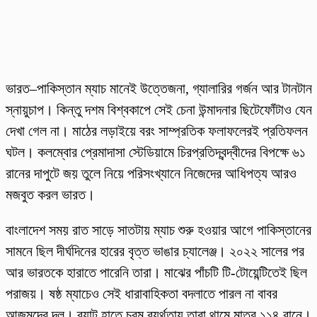
ভারত–পাকিস্তান ম্যাচ মানেই উত্তেজনা, গ্যালারির গর্জন আর টানটান
স্নায়ুচাপ। কিন্তু দশম বিশ্বকাপে সেই চেনা উন্মাদনার ছিটেফোঁটাও যেন
দেখা গেল না। মাঠের লড়াইয়ে বরং সাম্প্রতিক ফলাফলেরই প্রতিফলন
ঘটল। কলম্বোর প্রেমাদাসা স্টেডিয়ামে চিরপ্রতিদ্বন্দ্বীদের বিপক্ষে ৬১
রানের দাপুটে জয় তুলে নিয়ে পরিসংখ্যানে নিজেদের আধিপত্য আরও
মজবুত করল ভারত।
বাংলাদেশ সময় রাত সাড়ে সাতটায় ম্যাচ শুরু হওয়ার আগে পাকিস্তানের
সামনে ছিল দীর্ঘদিনের হারের বৃত্ত ভাঙার চ্যালেঞ্জ। ২০২২ সালের পর
আর ভারতকে হারাতে পারেনি তারা। মাঝের পাঁচটি টি-টোয়েন্টিতেই ছিল
পরাজয়। ষষ্ঠ ম্যাচেও সেই ধারাবাহিকতা বদলাতে পারল না বাবর
আজমদের দল। ব্যাট হাতে চরম ব্যর্থতায় তারা থামে মাত্র ১১৪ রানে।