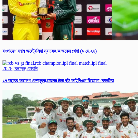
বাংলাদেশ বনাম অস্ট্রেলিয়া ম্যাচসহ আজকের খেলা (৯ মে,২৬)
১৭ বছরের আক্ষেপ বেঙ্গালুরুর,তারপর টানা দুই আইপিএল জিতলো কোহলিরা