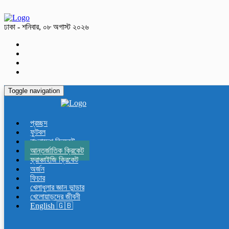
ঢাকা - শনিবার, ০৮ অগাস্ট ২০২৬
Toggle navigation
প্রচ্ছদ
ফুটবল
বাংলাদেশ ক্রিকেট
আন্তর্জাতিক ক্রিকেট
ফ্রাঞ্চাইজি ক্রিকেট
অর্জন
ফিচার
খেলাধুলার জ্ঞান ভান্ডার
খেলোয়াড়দের জীবনী
English 🇬🇧