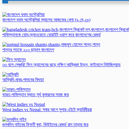
বাংলাদেশ বনাম অস্ট্রেলিয়া ম্যাচসহ আজকের খেলা (৯ মে,২৬)
পাকিস্তানকে হোম-অ্যাওয়েতে হোয়াইট ওয়াশ করে বাংলাদেশের রেকর্ড‌
শান্তর শতকে ২০০ ছাড়াল বাংলাদেশ
৩৩ বলে সেঞ্চুরি! ফিন অ্যালেনের ঝড়ে দক্ষিণ আফ্রিকা উড়ল, ফাইনালে নিউজিল্যান্ড
আফ্রিদি-বাবর-শাদাবের বিদায়!
ভারত-পাকিস্তান ম্যাচে সূর্য‌ কুমারদের সহজ জয়
West indies vs Nepal: সবার আগে সুপার এইটে ক্যারিবীয়রা
গুলবদিন নাইবের ফিফটি বৃথা, কিউইদের রেকর্ড রান তাড়ায় জয়