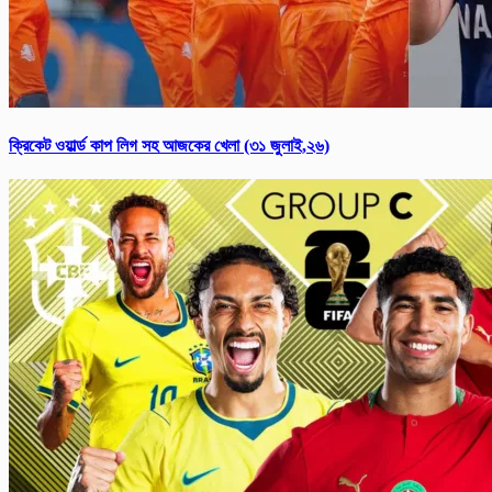
ক্রিকেট ওয়ার্ল্ড কাপ লিগ সহ আজকের খেলা (৩১ জুলাই,২৬)