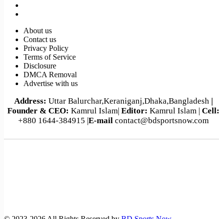
About us
Contact us
পর্তুগাল-ক্রোয়েশিয়া বিশ্বকাপ ফুটবল ম্যাচসহ আজকের খেলা (২
Privacy Policy
জুলাই,২০২৬)
Terms of Service
Disclosure
DMCA Removal
Advertise with us
Address:
Uttar Balurchar,Keraniganj,Dhaka,Bangladesh
|
Founder & CEO:
Kamrul Islam|
Editor:
Kamrul Islam |
Cell
+880 1644-384915 |
E-mail
contact@bdsportsnow.com
©️ 2023-2026 All Rights Reserved by
BD Sports Now