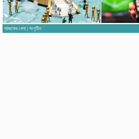
আজকের খেলা | সংগৃহীত