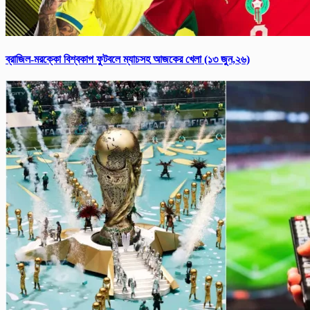
ব্রাজিল-মরক্কো বিশ্ব‌কাপ ফুটবলে ম্যাচসহ আজকের খেলা (১৩ জুন,২৬)