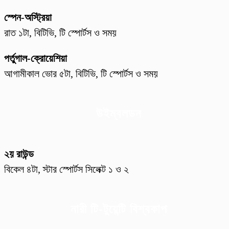
স্পেন-অস্ট্রিয়া
রাত ১টা, বিটিভি, টি স্পোর্টস ও সময়
পর্তুগাল-ক্রোয়েশিয়া
আগামীকাল ভোর ৫টা, বিটিভি, টি স্পোর্টস ও সময়
উইম্বলডন
২য় রাউন্ড
বিকেল ৪টা, স্টার স্পোর্টস সিলেক্ট ১ ও ২
নারী টি-টুয়েন্টি বিশ্বকাপ