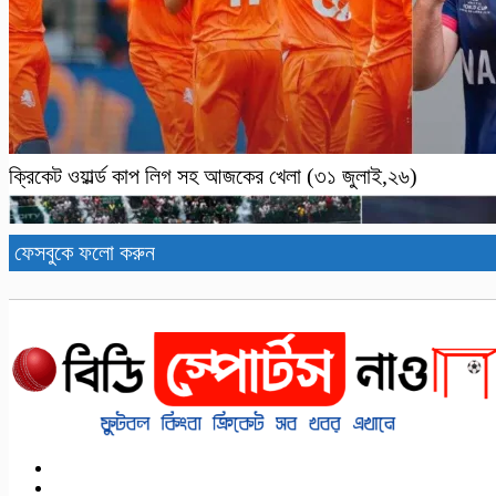
ক্রিকেট ওয়ার্ল্ড কাপ লিগ সহ আজকের খেলা (৩১ জুলাই,২৬)
ফেসবুকে ফলো করুন