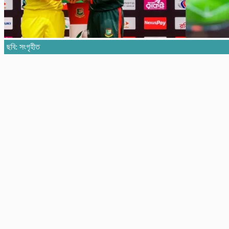
ছবি: সংগৃহীত