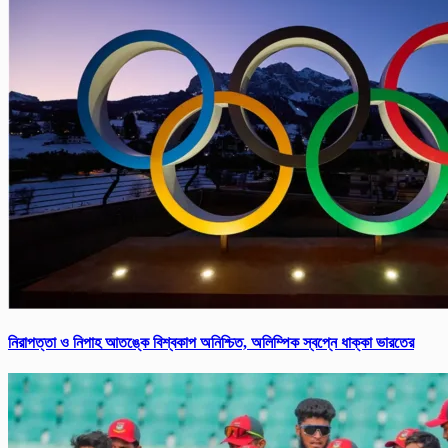
নিরাপত্তা ও নিপাহ আতঙ্কে বিশ্বকাপ অনিশ্চিত, অলিম্পিক স্বপ্নে ধাক্কা ভারতের