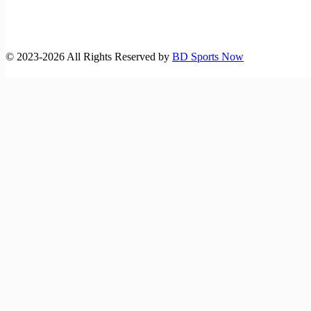
©️ 2023-2026 All Rights Reserved by
BD Sports Now
বাংলাদেশ-অস্ট্রেলিয়া ম্যাচসহ বিশ্ব‌কাপ ফুটবলে আজকের খেলা (১৪
জুন,২৬)