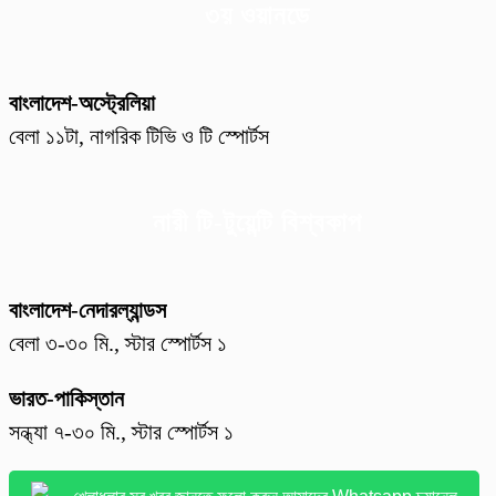
৩য় ওয়ানডে
বাংলাদেশ-অস্ট্রেলিয়া
বেলা ১১টা, নাগরিক টিভি ও টি স্পোর্টস
নারী টি-টুয়েন্টি বিশ্বকাপ
বাংলাদেশ-নেদারল্যান্ডস
বেলা ৩-৩০ মি., স্টার স্পোর্টস ১
ভারত-পাকিস্তান
সন্ধ্যা ৭-৩০ মি., স্টার স্পোর্টস ১