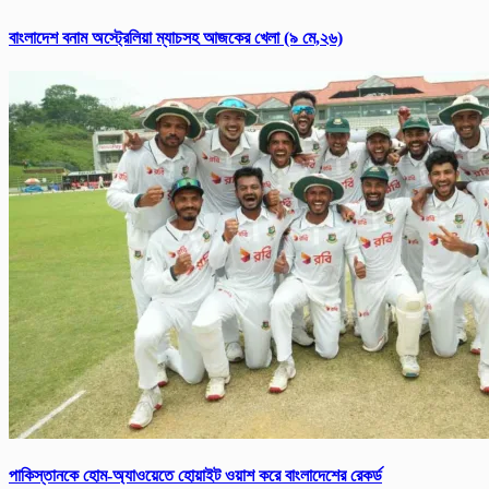
বাংলাদেশ বনাম অস্ট্রেলিয়া ম্যাচসহ আজকের খেলা (৯ মে,২৬)
পাকিস্তানকে হোম-অ্যাওয়েতে হোয়াইট ওয়াশ করে বাংলাদেশের রেকর্ড‌