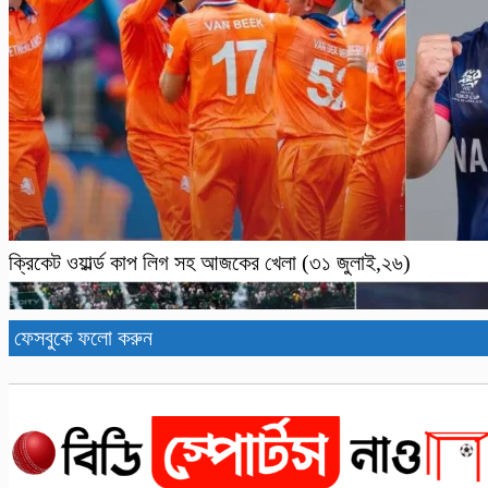
ক্রিকেট ওয়ার্ল্ড কাপ লিগ সহ আজকের খেলা (৩১ জুলাই,২৬)
ফেসবুকে ফলো করুন