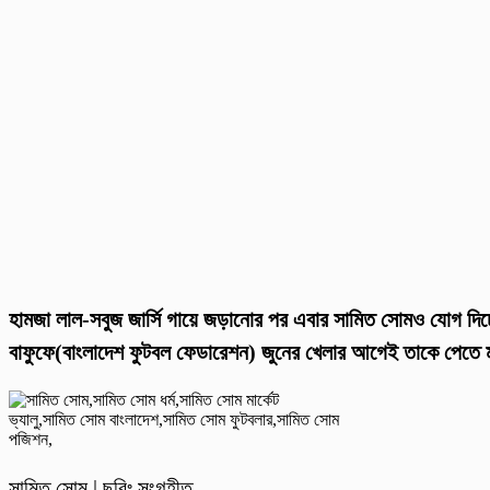
হামজা লাল-সবুজ জার্সি গায়ে জড়ানোর পর এবার সামিত সোমও যোগ দিচ
বাফুফে(বাংলাদেশ ফুটবল ফেডারেশন) জুনের খেলার আগেই তাকে পেতে
সামিত সোম | ছবিঃ সংগৃহীত