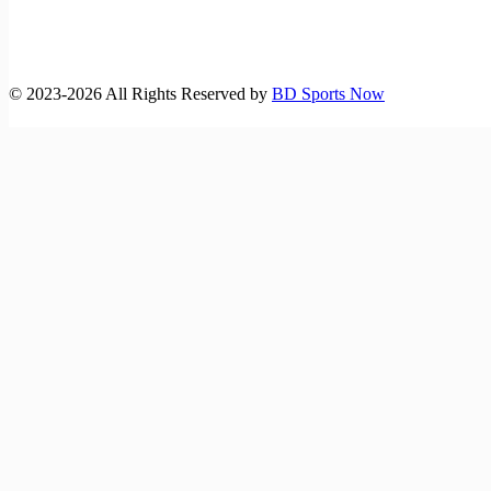
©️ 2023-2026 All Rights Reserved by
BD Sports Now
বাংলাদেশ-অস্ট্রেলিয়া ম্যাচসহ বিশ্ব‌কাপ ফুটবলে আজকের খেলা (১৪
জুন,২৬)