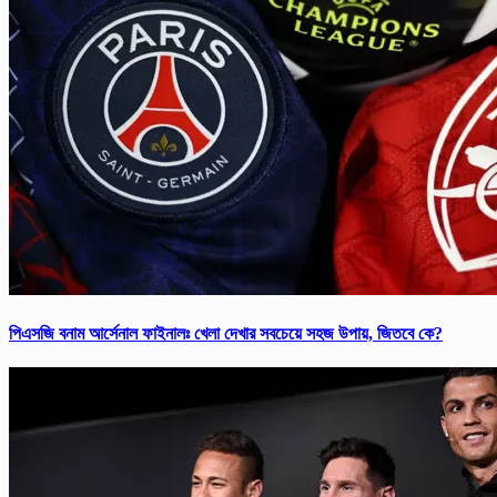
পিএসজি বনাম আর্সে‌নাল ফাইনালঃ খেলা দেখার সবচেয়ে সহজ উপায়, জিতবে কে?