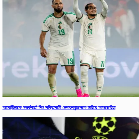
আর্জে‌ন্টিনাকে সতর্ক‌বার্তা‌ দিল শক্তিশালী নেদারল্যান্ডসকে হারিয়ে আলজেরিয়া