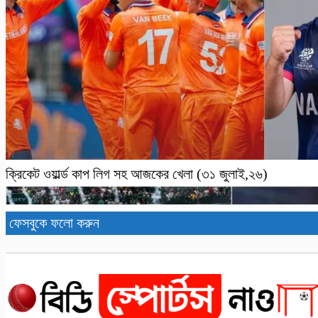
ক্রিকেট ওয়ার্ল্ড কাপ লিগ সহ আজকের খেলা (৩১ জুলাই,২৬)
ফেসবুকে ফলো করুন