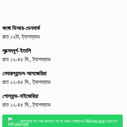
কঙ্গো ডিআর-ডেনমার্ক
রাত ১২টা, ট্যাপম্যাড
লুক্সেমবুর্গ-ইতালি
রাত ১২-৪৫ মি., ট্যাপম্যাড
নেদারল্যান্ডস-আলজেরিয়া
রাত ১২-৪৫ মি., ট্যাপম্যাড
পোল্যান্ড-নাইজেরিয়া
রাত ১২-৪৫ মি., ট্যাপম্যাড
খেলাধুলার সব খবর জানতে ফলো করুন আমাদের Whatsapp চ্যানেল