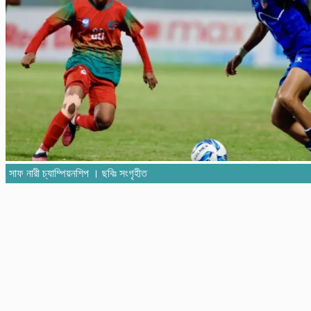
সাফ নারী চ্যাম্পিয়নশিপ । ছবিঃ সংগৃহীত