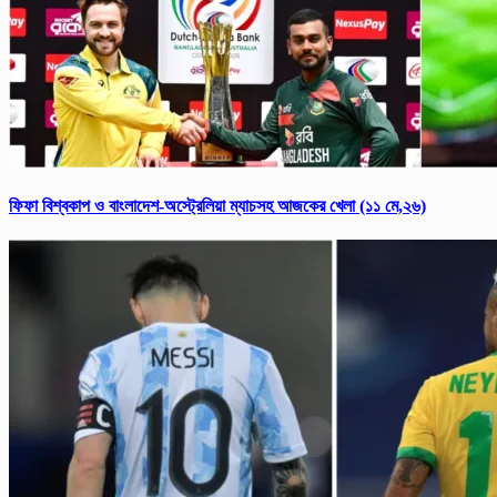
ফিফা বিশ্ব‌কাপ ও বাংলাদেশ-অস্ট্রেলিয়া ম্যাচসহ আজকের খেলা (১১ মে,২৬)