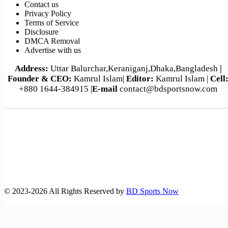
Contact us
পর্তুগাল-ক্রোয়েশিয়া বিশ্বকাপ ফুটবল ম্যাচসহ আজকের খেলা (২
Privacy Policy
জুলাই,২০২৬)
Terms of Service
Disclosure
DMCA Removal
Advertise with us
Address:
Uttar Balurchar,Keraniganj,Dhaka,Bangladesh
|
Founder & CEO:
Kamrul Islam|
Editor:
Kamrul Islam |
Cell
+880 1644-384915 |
E-mail
contact@bdsportsnow.com
©️ 2023-2026 All Rights Reserved by
BD Sports Now
বাংলাদেশ-অস্ট্রেলিয়া ম্যাচসহ বিশ্ব‌কাপ ফুটবলে আজকের খেলা (১৪
জুন,২৬)