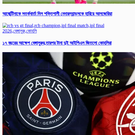
আর্জে‌ন্টিনাকে সতর্ক‌বার্তা‌ দিল শক্তিশালী নেদারল্যান্ডসকে হারিয়ে আলজেরিয়া
১৭ বছরের আক্ষেপ বেঙ্গালুরুর,তারপর টানা দুই আইপিএল জিতলো কোহলিরা