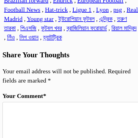
Brazilian forward
,
Endrick
,
European Football
,
Football News
,
Hat-trick
,
Ligue 1
,
Lyon
,
psg
,
Real
Madrid
,
Young star
,
ইউরোপিয়ান ফুটবল
,
এন্দ্রিক
,
তরুণ
তারকা
,
পিএসজি
,
ফুটবল খবর
,
ব্রাজিলিয়ান ফরোয়ার্ড
,
রিয়াল মাদ্রিদ
,
লিঁও
,
লিগ ওয়ান
,
হ্যাটট্রিক
Share Your Thoughts
Your email address will not be published.
Required
fields are marked
*
Your Comment*