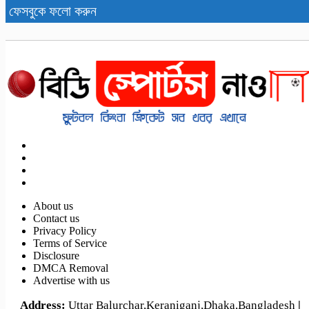
ফেসবুকে ফলো করুন
About us
Contact us
পর্তুগাল-ক্রোয়েশিয়া বিশ্বকাপ ফুটবল ম্যাচসহ আজকের খেলা (২
Privacy Policy
জুলাই,২০২৬)
Terms of Service
Disclosure
DMCA Removal
Advertise with us
Address:
Uttar Balurchar,Keraniganj,Dhaka,Bangladesh
|