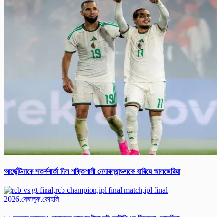
আর্জে‌ন্টিনাকে সতর্ক‌বার্তা‌ দিল শক্তিশালী নেদারল্যান্ডসকে হারিয়ে আলজেরিয়া