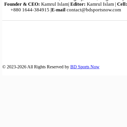
Founder & CEO:
Kamrul Islam|
Editor:
Kamrul Islam |
Cell
+880 1644-384915 |
E-mail
contact@bdsportsnow.com
©️ 2023-2026 All Rights Reserved by
BD Sports Now
বাংলাদেশ-অস্ট্রেলিয়া ম্যাচসহ বিশ্ব‌কাপ ফুটবলে আজকের খেলা (১৪
জুন,২৬)