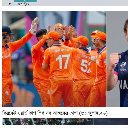
জনপ্রিয়
ক্রিকেট ওয়ার্ল্ড কাপ লিগ সহ আজকের খেলা (৩১ জুলাই,২৬)