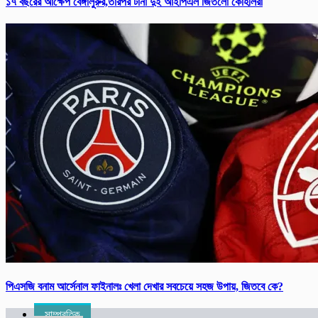
১৭ বছরের আক্ষেপ বেঙ্গালুরুর,তারপর টানা দুই আইপিএল জিতলো কোহলিরা
পিএসজি বনাম আর্সে‌নাল ফাইনালঃ খেলা দেখার সবচেয়ে সহজ উপায়, জিতবে কে?
সাম্প্রতিক