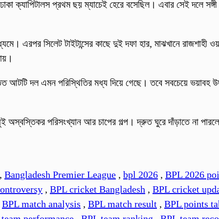
কা ক্যাপিটালস প্রথম ছয় ম্যাচেই হেরে বসেছিল। এবার সেই দলে সঙ্
মাধ্যমে। এরপর সিলেট টাইটান্সের কাছে দুই দফা হার, মাঝখানে রাজশাহী ওয়
যায়।
 আটটি দল এমন পরিস্থিতির মধ্য দিয়ে গেছে। তবে সবচেয়ে ভয়াবহ উদাহরণ
ুই অস্বস্তিকর পরিসংখ্যান আর চাপের গল্প। দ্রুত ঘুরে দাঁড়াতে না পা
,
Bangladesh Premier League
,
bpl 2026
,
BPL 2026 poi
ontroversy
,
BPL cricket Bangladesh
,
BPL cricket upd
,
BPL match analysis
,
BPL match result
,
BPL points ta
 team performance
,
BPL team ranking
,
BPL team reco