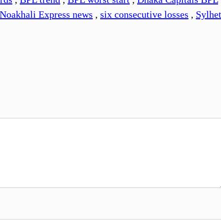
Noakhali Express news
,
six consecutive losses
,
Sylhe