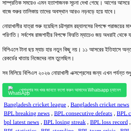
সাম্প্রতিক সময়েও এমন হতাশাজনক সূচনা দেখা গেছে। আগের আসরে ঢা
বাজে শুরুর তালিকায় তাদের অবস্থান আরও নড়বড়ে হয়ে যাবে।
নোয়াখালীর যাত্রা শুরু হয়েছিল চট্টগ্রাম রয়্যালসের বিপক্ষে পরাজয়ের 
পরিণতি। সর্বশেষ রাজশাহীর বিপক্ষে ফিরতি ম্যাচেও জয় অধরাই থেকে 
বিপিএলে টানা ছয় ম্যাচ হার নতুন কিছু নয়। ১১ আসরের ইতিহাসে অন্তত
রেকর্ডের খাতায় নিজেদের নাম তুলেছিল।
সব মিলিয়ে বিপিএল ২০২৬ নোয়াখালী এক্সপ্রেসের জন্য এখন পর্যন্ত শুধ
খেলাধুলার সব খবর জানতে ফলো করুন আমাদের Whatsapp চ্যানেল
Bangladesh cricket league
,
Bangladesh cricket news
BPL breaking news
,
BPL consecutive defeats
,
BPL c
bpl latest news
,
BPL losing streak
,
BPL loss record
BPL statistics
,
BPL storyline
,
BPL team crisis
,
BPL