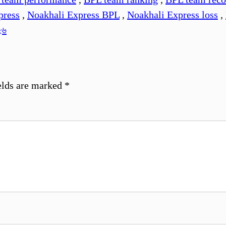
press
,
Noakhali Express BPL
,
Noakhali Express loss
,
২৬
elds are marked
*