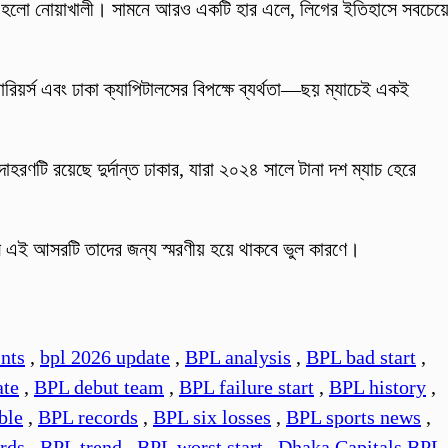
গী হলো নোয়াখালী। সামনে আরও একটি হার এলে, লিগের ইতিহাসে সবচেয়
ারিয়র্স এবং ঢাকা ক্যাপিটালসের বিপক্ষে ব্যর্থতা—ছয় ম্যাচেই একই
টি রয়েছে দুর্দান্ত ঢাকার, যারা ২০২৪ সালে টানা দশ ম্যাচ হেরে
রলে এই আসরটি তাদের জন্য স্মরণীয় হয়ে থাকবে ভুল কারণে।
nts
,
bpl 2026 update
,
BPL analysis
,
BPL bad start
,
ate
,
BPL debut team
,
BPL failure start
,
BPL history
,
ble
,
BPL records
,
BPL six losses
,
BPL sports news
,
rds
,
BPL trend
,
BPL worst start
,
Dhaka Capitals BPL