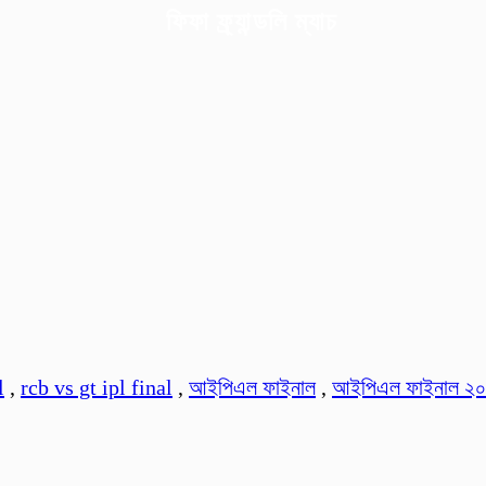
ফিফা ফ্র্যান্ডলি ম্যাচ
l
,
rcb vs gt ipl final
,
আইপিএল ফাইনাল
,
আইপিএল ফাইনাল ২