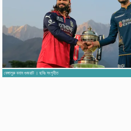
বেঙ্গালুরু বনাম গুজরাট । ছবিঃ সংগৃহীত