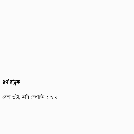
৪র্থ রাউন্ড
বেলা ৩টা, সনি স্পোর্টস ২ ও ৫