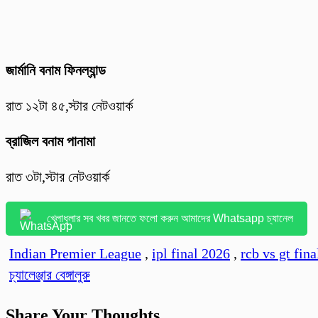
জার্মা‌নি বনাম ফিনল্যান্ড
রাত ১২টা ৪৫,স্টার নেটওয়ার্ক‌
ব্রাজিল বনাম পানামা
রাত ৩টা,স্টার নেটওয়ার্ক‌
খেলাধুলার সব খবর জানতে ফলো করুন আমাদের Whatsapp চ্যানেল
Indian Premier League
,
ipl final 2026
,
rcb vs gt fina
চ্যালেঞ্জার বেঙ্গালুরু
Share Your Thoughts