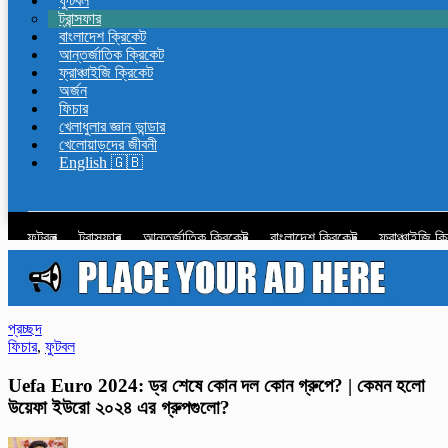
ফুটবল
ট্রান্সফার
বাংলাদেশ ক্রিকেট
আন্তর্জাতিক ক্রিকেট
ফ্রাঞ্চাইজি ক্রিকেট
অর্জন
ফিচার
খেলাধুলার জ্ঞান ভান্ডার
খেলোয়াড়দের জীবনী
English 🇬🇧
ফুটবল
ট্রান্সফার
আন্তর্জাতিক ক্রিকেট
বাংলাদেশ ক্রিকেট
ফ্রাঞ্চাইজি ক
প্রচ্ছদ
ফিচার
,
ফুটবল
Uefa Euro 2024: ড্র শেষে কোন দল কোন গ্রুপে? | কেমন হলো
উয়েফা ইউরো ২০২৪ এর গ্রুপগুলো?