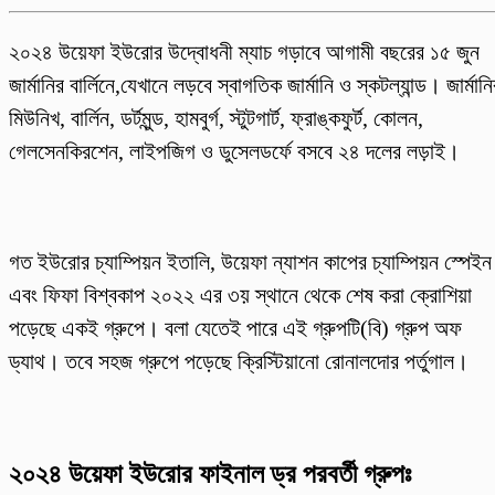
২০২৪ উয়েফা ইউরোর উদ্বোধনী ম্যাচ গড়াবে আগামী বছরের ১৫ জুন
জার্মানির বার্লিনে,যেখানে লড়বে স্বাগতিক জার্মানি ও স্কটল্যান্ড। জার্মানি
মিউনিখ, বার্লিন, ডর্টমুন্ড, হামবুর্গ, স্টুটগার্ট, ফ্রাঙ্কফুর্ট, কোলন,
গেলসেনকিরশেন, লাইপজিগ ও ডুসেলডর্ফে বসবে ২৪ দলের লড়াই।
গত ইউরোর চ্যাম্পিয়ন ইতালি, উয়েফা ন্যাশন কাপের চ্যাম্পিয়ন স্পেইন
এবং ফিফা বিশ্বকাপ ২০২২ এর ৩য় স্থানে থেকে শেষ করা ক্রোশিয়া
পড়েছে একই গ্রুপে। বলা যেতেই পারে এই গ্রুপটি(বি) গ্রুপ অফ
ড্যাথ। তবে সহজ গ্রুপে পড়েছে ক্রিস্টিয়ানো রোনালদোর পর্তুগাল।
২০২৪ উয়েফা ইউরোর ফাইনাল ড্র পরবর্তী গ্রুপঃ