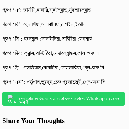
গ্রুপ ‘এ’: জার্মানি,হাঙ্গারি,স্কটল্যান্ড,সুইজারল্যান্ড
গ্রুপ ‘বি’: ক্রোশিয়া,আলবানিয়া,স্পেইন,ইতালি
গ্রুপ ‘সি’: ইংল্যান্ড,সোলভিনিয়া,সার্বিরিয়া,ডেনমার্ক
গ্রুপ ‘ডি’: ফ্রান্স,অস্টিরিয়া,নেদারল্যান্ডস,প্লে-অফ এ
গ্রুপ ‘ই’: বেলজিয়াম,রোমানিয়া,সোল্ভাকিয়া,প্লে-অফ বি
গ্রুপ ‘এফ’: পর্তুগাল,তুরষ্ক,চেক প্রজাতন্ত্রী,প্লে-অফ সি
খেলাধুলার সব খবর জানতে ফলো করুন আমাদের Whatsapp চ্যানেল
Share Your Thoughts