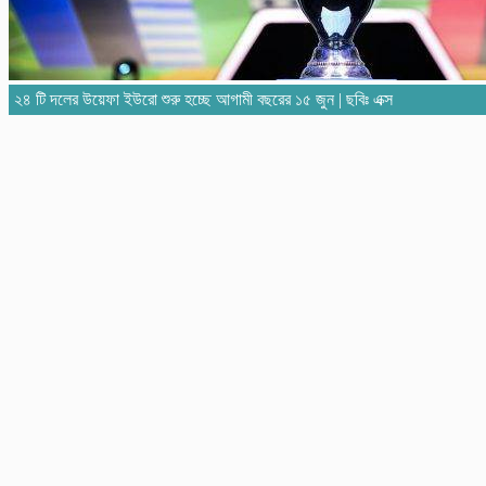
২৪ টি দলের উয়েফা ইউরো শুরু হচ্ছে আগামী বছরের ১৫ জুন | ছবিঃ এক্স