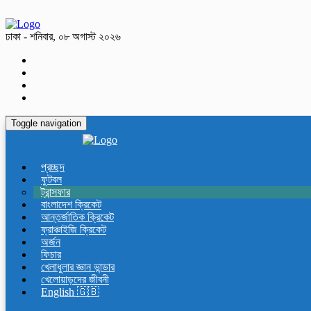
ঢাকা - শনিবার, ০৮ অগাস্ট ২০২৬
Toggle navigation
প্রচ্ছদ
ফুটবল
ট্রান্সফার
বাংলাদেশ ক্রিকেট
আন্তর্জাতিক ক্রিকেট
ফ্রাঞ্চাইজি ক্রিকেট
অর্জন
ফিচার
খেলাধুলার জ্ঞান ভান্ডার
খেলোয়াড়দের জীবনী
English 🇬🇧