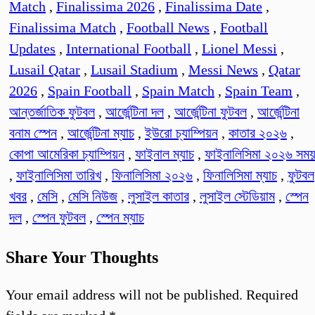
Match
,
Finalissima 2026
,
Finalissima Date
,
Finalissima Match
,
Football News
,
Football
Updates
,
International Football
,
Lionel Messi
,
Lusail Qatar
,
Lusail Stadium
,
Messi News
,
Qatar
2026
,
Spain Football
,
Spain Match
,
Spain Team
,
আন্তর্জাতিক ফুটবল
,
আর্জেন্টিনা দল
,
আর্জেন্টিনা ফুটবল
,
আর্জেন্টিনা
বনাম স্পেন
,
আর্জেন্টিনা ম্যাচ
,
ইউরো চ্যাম্পিয়ন
,
কাতার ২০২৬
,
কোপা আমেরিকা চ্যাম্পিয়ন
,
ফাইনাল ম্যাচ
,
ফাইনালিসিমা ২০২৬ সম
,
ফাইনালিসিমা তারিখ
,
ফিনালিসিমা ২০২৬
,
ফিনালিসিমা ম্যাচ
,
ফুটবল
খবর
,
মেসি
,
মেসি নিউজ
,
লুসাইল কাতার
,
লুসাইল স্টেডিয়াম
,
স্পেন
দল
,
স্পেন ফুটবল
,
স্পেন ম্যাচ
Share Your Thoughts
Your email address will not be published.
Required