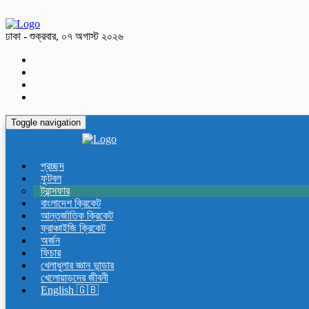
ঢাকা - শুক্রবার, ০৭ অগাস্ট ২০২৬
Toggle navigation
প্রচ্ছদ
ফুটবল
ট্রান্সফার
বাংলাদেশ ক্রিকেট
আন্তর্জাতিক ক্রিকেট
ফ্রাঞ্চাইজি ক্রিকেট
অর্জন
ফিচার
খেলাধুলার জ্ঞান ভান্ডার
খেলোয়াড়দের জীবনী
English 🇬🇧