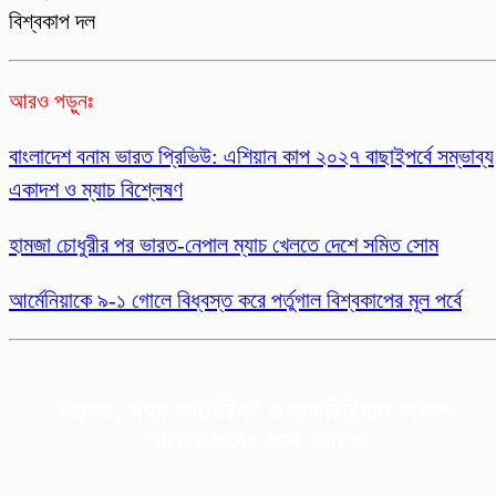
বিশ্বকাপ দল
আরও পড়ুনঃ
বাংলাদেশ বনাম ভারত প্রিভিউ: এশিয়ান কাপ ২০২৭ বাছাইপর্বে সম্ভাব্য
একাদশ ও ম্যাচ বিশ্লেষণ
হামজা চোধুরীর পর ভারত-নেপাল ম্যাচ খেলতে দেশে সমিত সোম
আর্মে‌নিয়াকে ৯-১ গোলে বিধ্ব‌স্ত করে পর্তু‌গাল বিশ্ব‌কাপের মূল পর্বে
উত্তর, মধ্য আমেরিকা ও ক্যারিবিয়ান অঞ্চল:
আয়োজকদের সঙ্গে কানাডা