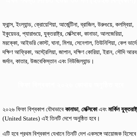
এখন পর্যন্ত নিশ্চিত হওয়া ৩০ দল (২০২৬ বিশ্বকাপ)
ফ্রান্স, ইংল্যান্ড, ক্রোয়েশিয়া, আর্জেন্টিনা, ব্রাজিল, উরুগুয়ে, কলম্বিয়া,
ইকুয়েডর, প্যারাগুয়ে, যুক্তরাষ্ট্র, মেক্সিকো, কানাডা, আলজেরিয়া,
মরক্কো, আইভরি কোস্ট, ঘানা, মিশর, সেনেগাল, তিউনিশিয়া, কেপ ভার্দে
দক্ষিণ আফ্রিকা, অস্ট্রেলিয়া, জাপান, দক্ষিণ কোরিয়া, ইরান, সৌদি আরব
জর্দান, কাতার, উজবেকিস্তান এবং নিউজিল্যান্ড।
ফিফা বিশ্বকাপ ২০২৬ কোথায় অনুষ্ঠিত হবে
২০২৬ ফিফা বিশ্বকাপ যৌথভাবে
কানাডা
,
মেক্সিকো
এবং
মার্কিন যুক্তরাষ্ট
(United States) এই তিনটি দেশে অনুষ্ঠিত হবে।
এটি হবে প্রথম বিশ্বকাপ যেখানে তিনটি দেশ একসঙ্গে আয়োজক হিসেবে