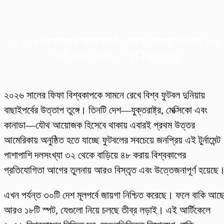
২০২৬ বিশ্বকাপ বাছাইপর্ব: এখন পর্যন্ত নিশ্চিত ৩০
দল, কারা বাকি – পূর্ণ বিশ্লেষণ
২০২৬ সালের ফিফা বিশ্বকাপকে সামনে রেখে বিশ্ব ফুটবল দুনিয়ায়
বাছাইপর্বের উত্তাপ তুঙ্গে। তিনটি দেশ—যুক্তরাষ্ট্র, মেক্সিকো এবং
কানাডা—যৌথ আয়োজক হিসেবে থাকায় এবারই প্রথম উত্তর
আমেরিকায় অনুষ্ঠিত হতে যাচ্ছে ফুটবলের সবচেয়ে জনপ্রিয় এই টুর্নামেন্ট
পাশাপাশি দলসংখ্যা ৩২ থেকে বাড়িয়ে ৪৮ করায় বিশ্বকাপের
প্রতিযোগিতা আগের তুলনায় আরও বিস্তৃত এবং উত্তেজনাপূর্ণ হয়েছে
এখন পর্যন্ত ৩০টি দেশ মূলপর্বে জায়গা নিশ্চিত করেছে। ফলে বাকি আছ
আরও ১৮টি স্পট, যেগুলো নিয়ে চলছে তীব্র লড়াই। এই আর্টিকেলে