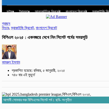
ফুটবল
ট্রান্সফার
আন্তর্জাতিক ক্রিকেট
বাংলাদেশ ক্রিকেট
ফ্রাঞ্চাইজি ক
প্রচ্ছদ
ফিচার
,
ফ্রাঞ্চাইজি ক্রিকেট
,
বাংলাদেশ ক্রিকেট
বিপিএল ২০২৫ : একনজরে দেখে নিন সিলেট পর্বে‌র সময়সূচি
কামরুল ইসলাম
প্রকাশিত হয়েছে: রবিবার, ৫ জানুয়ারী, ২০২৫
৭৪৮ বার এই মুহূর্তে
আগামী সোমবার শুরু বিপিএলের সিলেট পর্ব। ছবি- সংগৃহীত