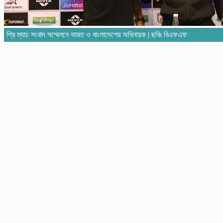
প্রি ম্যাচ সংবাদ সম্মেলনে ভারত ও বাংলাদেশের অধিনায়ক | ছবিঃ বিএফএফ