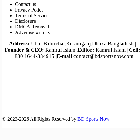
Contact us
পর্তুগাল-ক্রোয়েশিয়া বিশ্বকাপ ফুটবল ম্যাচসহ আজকের খেলা (২
Privacy Policy
জুলাই,২০২৬)
Terms of Service
Disclosure
DMCA Removal
Advertise with us
Address:
Uttar Balurchar,Keraniganj,Dhaka,Bangladesh
|
Founder & CEO:
Kamrul Islam|
Editor:
Kamrul Islam |
Cell
+880 1644-384915 |
E-mail
contact@bdsportsnow.com
©️ 2023-2026 All Rights Reserved by
BD Sports Now
বাংলাদেশ-অস্ট্রেলিয়া ম্যাচসহ বিশ্ব‌কাপ ফুটবলে আজকের খেলা (১৪
জুন,২৬)