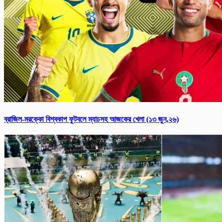
ব্রাজিল-মরক্কো বিশ্ব‌কাপ ফুটবলে ম্যাচসহ আজকের খেলা (১৩ জুন,২৬)