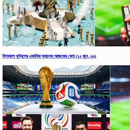
বিশ্বকাপ ফুটবলের একাধিক ম্যাচসহ আজকের খেলা (১২ জুন, ২৬)