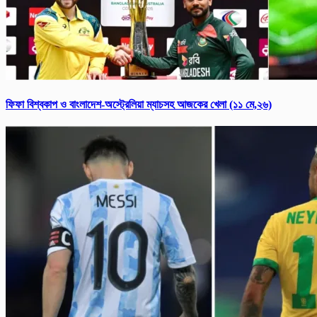
ফিফা বিশ্ব‌কাপ ও বাংলাদেশ-অস্ট্রেলিয়া ম্যাচসহ আজকের খেলা (১১ মে,২৬)