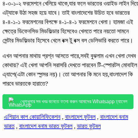
৪-৩-১-২ ফরমেশনে খেলিয়ে থাকে,যার ফলে ভারতের ওয়াইড লাইন দিয়
এট্যাকে উঠা সহজ হয়ে যাবে। তাই বাংলাদেশের উচিত হবে ভারতের
৪-৪-১-১ ফরমেশনের বিপক্ষে ৪-১-৪-১ ফরমেশনে খেলা। হামজা এই
ক্ষেত্রে ডিফেনসিভ মিডফিল্ডার হিসেবেও খেলতে পারে নয়তো সামনে
সেন্টার মিডফিল্ডার হিসেবে খেলে বক্স টু বক্স বল ডেলিভারি করতে পারে।
এখন আপনার মাথায় প্রশ্ন আসতে পারে,সবই বুঝলাম এখন খেলা দেখব
কোথায়? এই খেলা আপনি সরাসরি দেখতে পারবেন টি-স্পোরটস মোবাইল
এ্যাপে(এটা কোন স্পন্সর নয়)। তো আপনার কি মনে হয়,বাংলাদেশ কি
পারবে ভারতকে হারাতে?
খেলাধুলার সব খবর জানতে ফলো করুন আমাদের Whatsapp চ্যানেল
এশিয়ান কাপ কোয়ালিফিকেশন
,
বাংলাদেশ ফুটবল
,
বাংলাদেশ বনাম
ভারত
,
বাংলাদেশ বনাম ভারত ফুটবল
,
ভারত ফুটবল