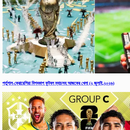
পর্তুগাল-ক্রোয়েশিয়া বিশ্বকাপ ফুটবল ম্যাচসহ আজকের খেলা (২ জুলাই,২০২৬)