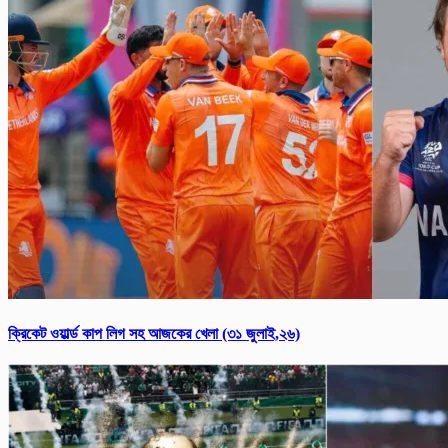
ক্রিকেট ওয়ার্ল্ড কাপ লিগ সহ আজকের খেলা (৩১ জুলাই,২৬)