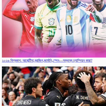
২০২৬ বিশ্বকাপ: আর্জে‌ন্টিনা,ব্রাজিল,জার্মা‌নি,স্পেন—সম্ভাব্য চ্যাম্পিয়ন কারা?