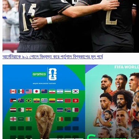
আর্মে‌নিয়াকে ৯-১ গোলে বিধ্ব‌স্ত করে পর্তু‌গাল বিশ্ব‌কাপের মূল পর্বে