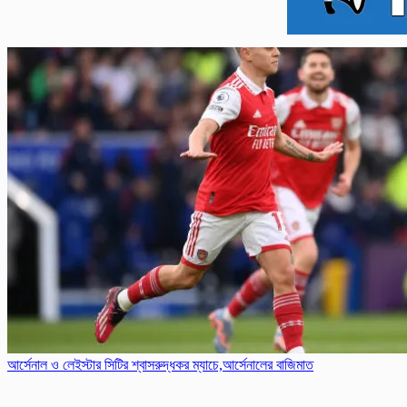
আর্সেনাল ও লেইস্টার সিটির শ্বাসরুদ্ধকর ম্যাচে,আর্সেনালের বাজিমাত