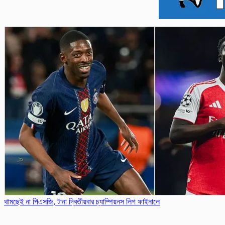
থামছেই না পিএসজি, টানা দ্বিতীয়বার চ্যাম্পিয়নস লিগ ফাইনালে