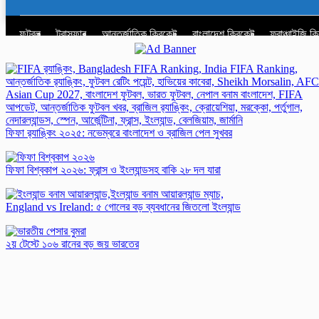
ফুটবল
ট্রান্সফার
আন্তর্জাতিক ক্রিকেট
বাংলাদেশ ক্রিকেট
ফ্রাঞ্চাইজি ক
ফিফা র‍্যাঙ্কিং ২০২৫: নভেম্বরে বাংলাদেশ ও ব্রাজিল পেল সুখবর
ফিফা বিশ্ব‌কাপ ২০২৬: ফ্রান্স ও ইংল্যান্ডসহ বাকি ২৮ দল যারা
England vs Ireland: ৫ গোলের বড় ব্যবধানের জিতলো ইংল্যান্ড
২য় টেস্টে ১০৬ রানের বড় জয় ভারতের