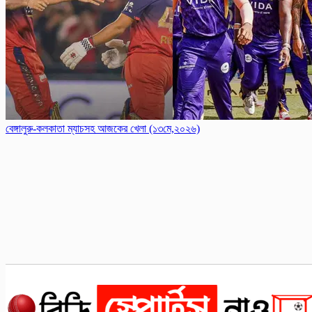
বেঙ্গালুরু-কলকাতা ম্যাচসহ আজকের খেলা (১৩মে,২০২৬)