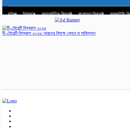
ফুটবল
ট্রান্সফার
আন্তর্জাতিক ক্রিকেট
বাংলাদেশ ক্রিকেট
ফ্রাঞ্চাইজি ক
টি–টোয়েন্টি বিশ্বকাপ ২০২৬: ভারতের বিপক্ষে খেলবে না পাকিস্তান