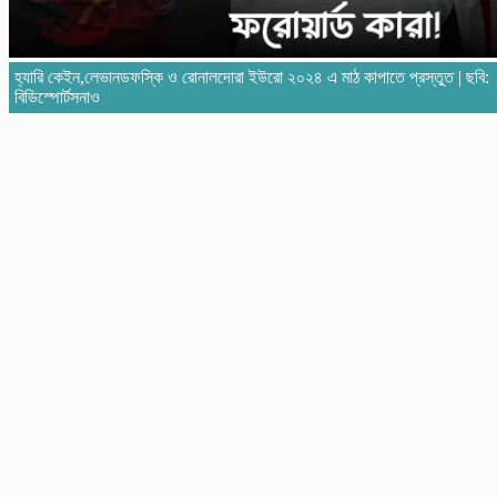
হ্যারি কেইন,লেভানডফস্কি ও রোনালদোরা ইউরো ২০২৪ এ মাঠ কাপাতে প্রস্তুত | ছবি:
বিডিস্পোর্টসনাও