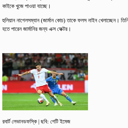
কাইকে খুজে পাওয়া যাচ্ছে।
হুলিয়ান নাগেলসম্যান (জার্মান কোচ) তাকে ফলস নাইন খেলাচ্ছেন। তিন
হতে পারেন জার্মানির জন্য এক্স ফেক্টর।
রবার্ট লেভানডফস্কি | ছবি: গেটি ইমেজ