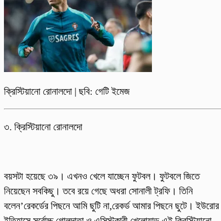
ক্রিস্টিয়ানো রোনালদো | ছবি: গেটি ইমেজ
৩. ক্রিস্টিয়ানো রোনালদো
বয়সটা হয়েছে ৩৯। এখনও খেলে যাচ্ছেন ফুটবল। ফুটবলে জিতে
নিয়েছেন সবকিছু। তবে রয়ে গেছে অধরা সোনালী ট্রফি। তিনি
বলেন’রেকর্ডের পিছনে আমি ছুটি না,রেকর্ড আমার পিছনে ছুটে। ইউরোর
ইতিহাসে সর্বোচ্চ গোলদাতা ও এসিস্টকারী খেলোয়াড় এই ক্রিস্টিয়ানো