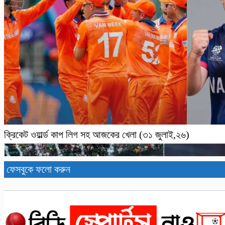
ক্রিকেট ওয়ার্ল্ড কাপ লিগ সহ আজকের খেলা (৩১ জুলাই,২৬)
ফেসবুকে ফলো করুন