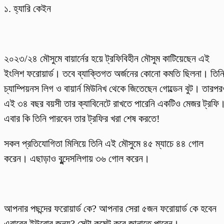
১. হ্যারি কেইন
২০২৩/২৪ মৌসুমে বায়ার্নের হয়ে ট্রফিবিহীন মৌসুম কাটিয়েছেন এই
ইংলিশ ফরোয়ার্ড। তবে ব্যাক্তিগত অর্জনের কোনো কমতি ছিলনা। তিন
চ্যাম্পিয়নস লিগ ও বায়ার্ন মিউনিখ থেকে জিতেছেন গোল্ডেন বুট। তারপ
এই ৩৪ বছর বয়সী তার ক্যাবিনেটে রাখতে পারেনি একটিও মেজর ট্রফি
এবার কি তিনি পারবেন তার ট্রফির খরা শেষ করতে!
সকল প্রতিযোগিতা মিলিয়ে তিনি এই মৌসুমে ৪৫ ম্যাচে ৪৪ গোল
করেন। এছাড়াও বুন্দেসলিগায় ৩৬ গোল করেন।
আপনার পছন্দের ফরোয়ার্ড কে? আপনার সেরা ৫জন ফরোয়ার্ড কে হবেন
এবারের ইউরোর জন্য? সেটা কমেন্ট করে জানাতে পারেন।