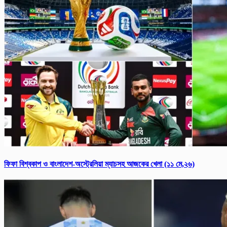
ফিফা বিশ্ব‌কাপ ও বাংলাদেশ-অস্ট্রেলিয়া ম্যাচসহ আজকের খেলা (১১ মে,২৬)