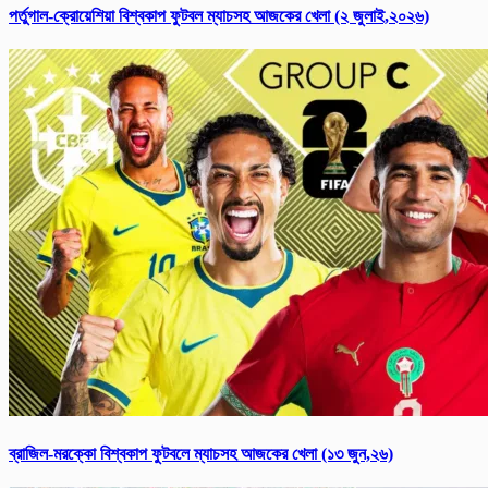
পর্তুগাল-ক্রোয়েশিয়া বিশ্বকাপ ফুটবল ম্যাচসহ আজকের খেলা (২ জুলাই,২০২৬)
ব্রাজিল-মরক্কো বিশ্ব‌কাপ ফুটবলে ম্যাচসহ আজকের খেলা (১৩ জুন,২৬)