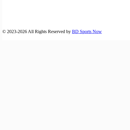
©️ 2023-2026 All Rights Reserved by
BD Sports Now
বাংলাদেশ-অস্ট্রেলিয়া ম্যাচসহ বিশ্ব‌কাপ ফুটবলে আজকের খেলা (১৪
জুন,২৬)